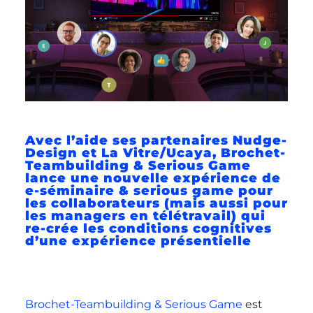
Avec l’aide ses partenaires Nudge-
Design et La Vitre/Ucaya, Brochet-
Teambuilding & Serious Game
lance une nouvelle expérience de
e-séminaire & serious game pour
les collaborateurs (mais aussi pour
les managers en télétravail) qui
re-crée les conditions cognitives
d’une expérience présentielle
Brochet-Teambuilding & Serious Game
est